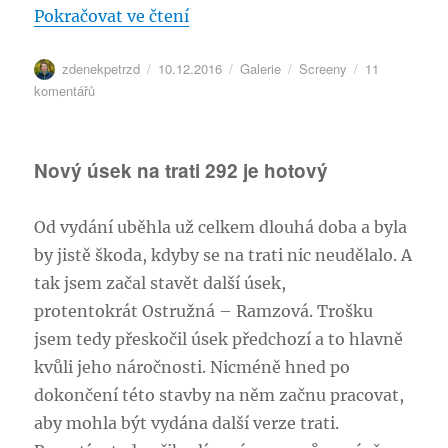
„Trať 292 se blíží k Branné“
Pokračovat ve čtení
Semmeringu
se
blíží
Autor:
Publikováno:
Formát:
Rubriky:
zdenekpetrzd
10.12.2016
Galerie
Screeny
11
u
komentářů
textu
s
názvem
Nový úsek na trati 292 je hotový
Trať
292
se
Od vydání uběhla už celkem dlouhá doba a byla
blíží
by jistě škoda, kdyby se na trati nic neudělalo. A
k
Branné
tak jsem začal stavět další úsek,
protentokrát Ostružná – Ramzová. Trošku
jsem tedy přeskočil úsek předchozí a to hlavně
kvůli jeho náročnosti. Nicméně hned po
dokončení této stavby na něm začnu pracovat,
aby mohla být vydána další verze trati.