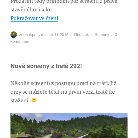
Prozatím tedy přihodím pár screenů z právě
stavěného úseku.
„Nový úsek na trati 292 je hoto
Pokračovat ve čtení
Autor:
Publikováno:
Formát:
Rubriky:
zdenekpetrzd
14.11.2016
Obrázek
Screeny
3
u
komentáře
textu
s
názvem
Nové screeny z tratě 292!
Nový
úsek
na
Několik screenů z postupu prací na trati. Již
trati
brzy se můžete těšit na první verzi tratě ke
292
je
stažení.
hotový