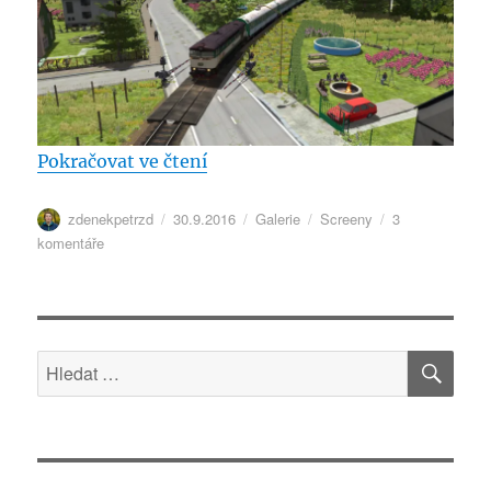
„Nové screeny z tratě 292!“
Pokračovat ve čtení
Autor:
Publikováno:
Formát:
Rubriky:
zdenekpetrzd
30.9.2016
Galerie
Screeny
3
u
komentáře
textu
s
názvem
Nové
HLE
screeny
Hledat:
z
tratě
292!