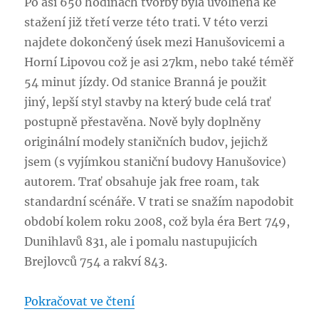
Po asi 650 hodinách tvorby byla uvolněna ke
stažení již třetí verze této trati. V této verzi
najdete dokončený úsek mezi Hanušovicemi a
Horní Lipovou což je asi 27km, nebo také téměř
54 minut jízdy. Od stanice Branná je použit
jiný, lepší styl stavby na který bude celá trať
postupně přestavěna. Nově byly doplněny
originální modely staničních budov, jejichž
jsem (s vyjímkou staniční budovy Hanušovice)
autorem. Trať obsahuje jak free roam, tak
standardní scénáře. V trati se snažím napodobit
období kolem roku 2008, což byla éra Bert 749,
Dunihlavů 831, ale i pomalu nastupujicích
Brejlovců 754 a rakví 843.
„Třetí verze trati 292“
Pokračovat ve čtení