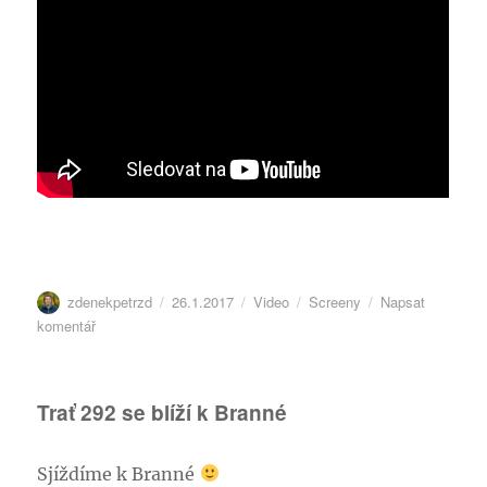
Autor:
Publikováno:
Formát:
Rubriky:
zdenekpetrzd
26.1.2017
Video
Screeny
Napsat
pro
komentář
text
s
názvem
Trať 292 se blíží k Branné
Vydání
další
části
Sjíždíme k Branné
Slezského