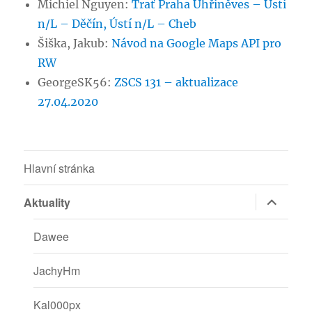
Michiel Nguyen
:
Trať Praha Uhříněves – Ústí
n/L – Děčín, Ústí n/L – Cheb
Šiška, Jakub
:
Návod na Google Maps API pro
RW
GeorgeSK56
:
ZSCS 131 – aktualizace
27.04.2020
Hlavní stránka
Zobrazit
Aktuality
podřazen
položky
Dawee
JachyHm
Kal000px