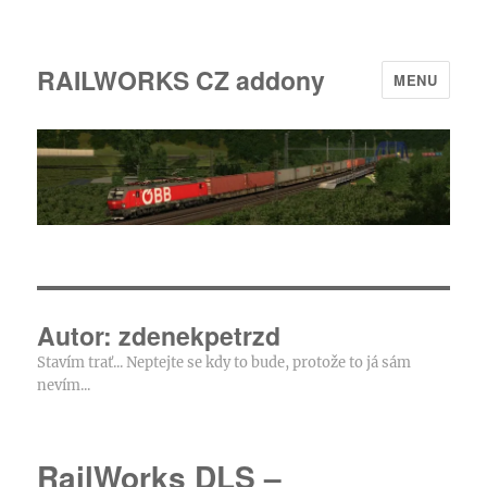
RAILWORKS CZ addony
MENU
Autor:
zdenekpetrzd
Stavím trať... Neptejte se kdy to bude, protože to já sám
nevím...
RailWorks DLS –