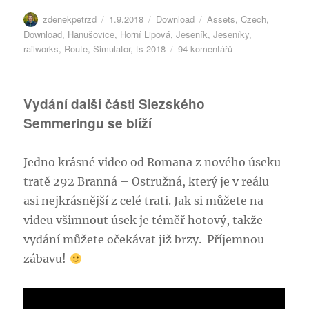
Autor:
Publikováno:
Rubriky:
Štítky:
zdenekpetrzd
1.9.2018
Download
Assets
,
Czech
,
Download
,
Hanušovice
,
Horní Lipová
,
Jeseník
,
Jeseníky
,
u
railworks
,
Route
,
Simulator
,
ts 2018
94 komentářů
textu
s
názvem
Vydání další části Slezského
Třetí
Semmeringu se blíží
verze
trati
292
Jedno krásné video od Romana z nového úseku
tratě 292 Branná – Ostružná, který je v reálu
asi nejkrásnější z celé trati. Jak si můžete na
videu všimnout úsek je téměř hotový, takže
vydání můžete očekávat již brzy. Příjemnou
zábavu!