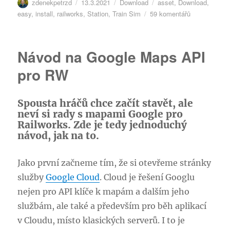
Autor:
Publikováno:
Rubriky:
Štítky:
zdenekpetrzd
13.3.2021
Download
asset
,
Download
,
u
easy
,
install
,
railworks
,
Station
,
Train Sim
59 komentářů
textu
s
názvem
Návod na Google Maps API
RailWorks
DLS
pro RW
–
Jednoduché
stahování
Spousta hráčů chce začít stavět, ale
doplňků
neví si rady s mapami Google pro
Railworks. Zde je tedy jednoduchý
návod, jak na to.
Jako první začneme tím, že si otevřeme stránky
služby
Google Cloud
. Cloud je řešení Googlu
nejen pro API klíče k mapám a dalším jeho
službám, ale také a především pro běh aplikací
v Cloudu, místo klasických serverů. I to je