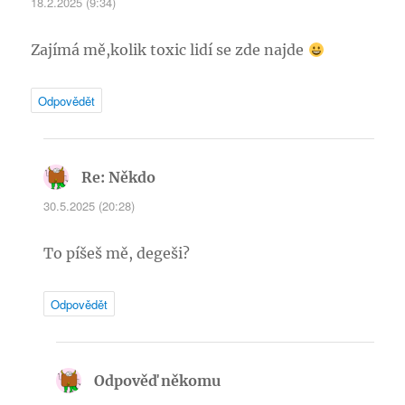
18.2.2025 (9:34)
Zajímá mě,kolik toxic lidí se zde najde
Odpovědět
Re: Někdo
napsal:
30.5.2025 (20:28)
To píšeš mě, degeši?
Odpovědět
Odpověď někomu
napsal: