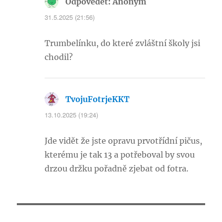
Odpovědět: Anonym
napsal:
31.5.2025 (21:56)
Trumbelínku, do které zvláštní školy jsi
chodil?
TvojuFotrjeKKT
napsal:
13.10.2025 (19:24)
Jde vidět že jste opravu prvotřídní pičus,
kterému je tak 13 a potřeboval by svou
drzou držku pořadně zjebat od fotra.