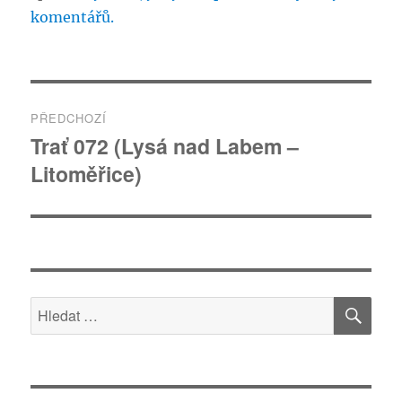
komentářů.
Navigace
PŘEDCHOZÍ
pro
Trať 072 (Lysá nad Labem –
Předchozí
Litoměřice)
příspěvek:
příspěvek
HLE
Hledat: