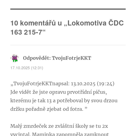
10 komentářů u „Lokomotiva ČDC
163 215-7“
Odpovědět: TvojuFotrjeKKT
napsal:
17.10.2025 (12:31)
„TvojuFotrjeKKTnapsal: 13.10.2025 (19:24)
Jde vidět že jste opravu prvotřídní pičus,
kterému je tak 13 a potřeboval by svou drzou
držku pořadně zjebat od fotra. ”
Malý zmrdeček ze zvláštní školy se tu 2x
vycintal. Maminka zapomněla zamknout