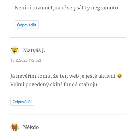
Není ti rozumět,nauč se psát ty negramoto!
Odpovědět
Matyáš J.
napsal:
18.2.2025 (12:52)
Já nevěřím tomu, že ten web je ještě aktivní
Velmi povedený skin! Ihned stahuju.
Odpovědět
Někdo
napsal: