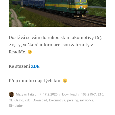
Dostává se vám do rukou skin lokomotivy 163
215-7, veškeré informace jsou zahrnuty v
ReadMe.
Ke stažení
ZDE
.
Přeji mnoho najetých km.
Autor:
Publikováno:
Rubriky:
Štítky:
Matyáš Fritsch
17.2.2025
Download
163 215-7
,
215
,
CD Cargo
,
cdc
,
Download
,
lokomotiva
,
persing
,
railworks
,
Simulator