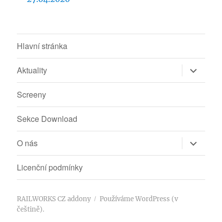
Hlavní stránka
Zobrazit
Aktuality
podřazen
položky
Screeny
Sekce Download
Zobrazit
O nás
podřazen
položky
Licenční podmínky
RAILWORKS CZ addony
Používáme WordPress (v
češtině).