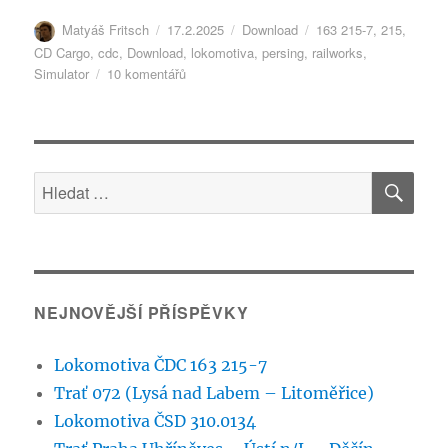
Autor:
Publikováno:
Rubriky:
Štítky:
Matyáš Fritsch
17.2.2025
Download
163 215-7
,
215
,
CD Cargo
,
cdc
,
Download
,
lokomotiva
,
persing
,
railworks
,
u
Simulator
10 komentářů
textu
s
názvem
Lokomotiva
HLE
ČDC
Hledat:
163
215-
7
NEJNOVĚJŠÍ PŘÍSPĚVKY
Lokomotiva ČDC 163 215-7
Trať 072 (Lysá nad Labem – Litoměřice)
Lokomotiva ČSD 310.0134