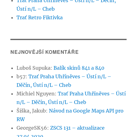
Trať Praha Uhříněves – Ústí n/L – Děčín,
Ústí n/L – Cheb
Trať Retro Fiktivka
NEJNOVĚJŠÍ KOMENTÁŘE
Luboš Supuka
:
Balík skinů 841 a 840
b57
:
Trať Praha Uhříněves – Ústí n/L –
Děčín, Ústí n/L – Cheb
Michiel Nguyen
:
Trať Praha Uhříněves – Ústí
n/L – Děčín, Ústí n/L – Cheb
Šiška, Jakub
:
Návod na Google Maps API pro
RW
GeorgeSK56
:
ZSCS 131 – aktualizace
27.04.2020