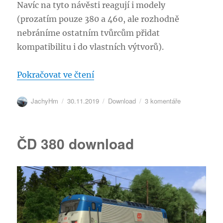
Navíc na tyto návěsti reagují i modely
(prozatím pouze 380 a 460, ale rozhodně
nebráníme ostatním tvůrcům přidat
kompatibilitu i do vlastních výtvorů).
„Světelné stahovačky pro stavite
Pokračovat ve čtení
Autor:
Publikováno:
Rubriky:
u
JachyHm
30.11.2019
Download
3 komentáře
textu
s
názvem
ČD 380 download
Světelné
stahovačky
pro
stavitele
tratí
–
aktualizováno
29.12.