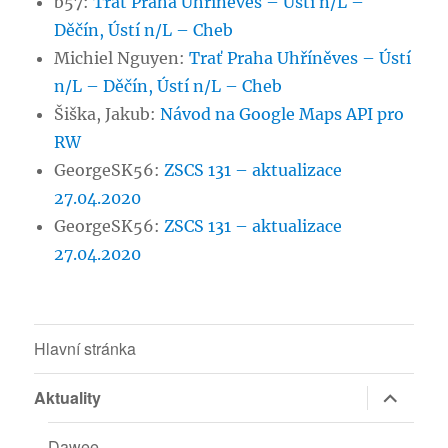
b57
:
Trať Praha Uhříněves – Ústí n/L –
Děčín, Ústí n/L – Cheb
Michiel Nguyen
:
Trať Praha Uhříněves – Ústí
n/L – Děčín, Ústí n/L – Cheb
Šiška, Jakub
:
Návod na Google Maps API pro
RW
GeorgeSK56
:
ZSCS 131 – aktualizace
27.04.2020
GeorgeSK56
:
ZSCS 131 – aktualizace
27.04.2020
Hlavní stránka
Zobrazit
Aktuality
podřazen
položky
Dawee