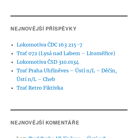
Traffic
NEJNOVĚJŠÍ PŘÍSPĚVKY
Lokomotiva ČDC 163 215-7
Trať 072 (Lysá nad Labem – Litoměřice)
Lokomotiva ČSD 310.0134
Trať Praha Uhříněves – Ústí n/L – Děčín,
Ústí n/L – Cheb
Trať Retro Fiktivka
NEJNOVĚJŠÍ KOMENTÁŘE