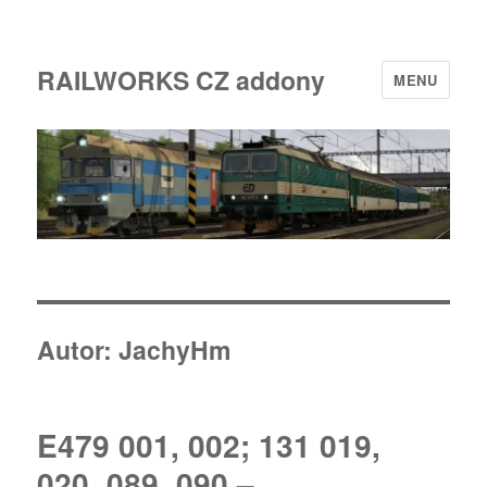
RAILWORKS CZ addony
MENU
Autor:
JachyHm
E479 001, 002; 131 019,
020, 089, 090 –