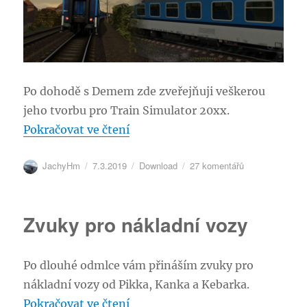
Po dohodě s Demem zde zveřejňuji veškerou
jeho tvorbu pro Train Simulator 20xx.
„Demova tvorba do RailWorks“
Pokračovat ve čtení
Autor:
Publikováno:
Rubriky:
u
JachyHm
7.3.2019
Download
27 komentářů
textu
s
názvem
Zvuky pro nákladní vozy
Demova
tvorba
do
Po dlouhé odmlce vám přináším zvuky pro
RailWorks
nákladní vozy od Pikka, Kanka a Kebarka.
„Zvuky pro nákladní vozy“
Pokračovat ve čtení