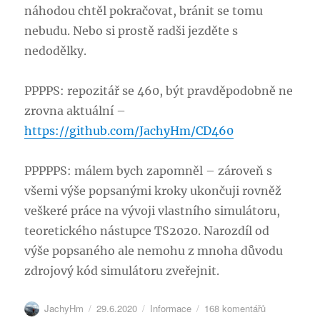
náhodou chtěl pokračovat, bránit se tomu
nebudu. Nebo si prostě radši jezděte s
nedodělky.
PPPPS: repozitář se 460, být pravděpodobně ne
zrovna aktuální –
https://github.com/JachyHm/CD460
PPPPPS: málem bych zapomněl – zároveň s
všemi výše popsanými kroky ukončuji rovněž
veškeré práce na vývoji vlastního simulátoru,
teoretického nástupce TS2020. Narozdíl od
výše popsaného ale nemohu z mnoha důvodu
zdrojový kód simulátoru zveřejnit.
Autor:
Publikováno:
Rubriky:
u
JachyHm
29.6.2020
Informace
168 komentářů