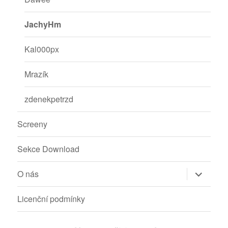
JachyHm
Kal000px
Mrazík
zdenekpetrzd
Screeny
Sekce Download
Zobrazit
O nás
podřazen
položky
Licenční podmínky