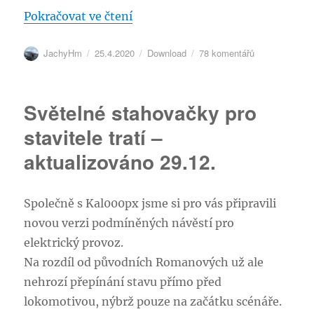
„ZSCS 131 – aktualizace 27.04.2
Pokračovat ve čtení
Autor:
Publikováno:
Rubriky:
u
JachyHm
25.4.2020
Download
78 komentářů
textu
s
názvem
Světelné stahovačky pro
ZSCS
131
stavitele tratí –
–
aktualizováno 29.12.
aktualizace
27.04.2020
Společně s Kal000px jsme si pro vás připravili
novou verzi podmíněných návěstí pro
elektrický provoz.
Na rozdíl od původních Romanových už ale
nehrozí přepínání stavu přímo před
lokomotivou, nýbrž pouze na začátku scénáře.