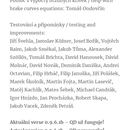
Pomoc s výpočty brzdných křivek / help with
brake curves equations: Tomáš Ondovčín
Testování a připomínky / testing and
improvements:
Jiří Švehla, Jaroslav Küfner, Josef Bořík, Vojtěch
Raim, Jakub Smékal, Jakub Tůma, Alexander
Szöllös, Tomáš Brichta, David Hanousek, Dávid
Molnár, David Novák, Dominik Daniška, Andrei
Octavian, Filip Hrbáč, Filip Januška, Jiří Polášek,
Marek Školník, Martin Fojta, Martin Lasevič,
Matěj Kachlík, Mates Šebek, Michael Candrák,
Igor Hnízdo, Jan Procházka, Robert Skapa,
Jakub Vacek, Zdeněk Petráš.
Aktuální verse 0.9.6.1b – QD už funguje!