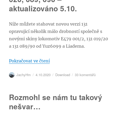
aktualizováno 5.10.
Níže můžete stahovat novou verzi 131
opravujicí několik málo drobností společně s
novými skiny lokomotiv E479 001/2, 131 019/20
a 131 089/90 od Yuz6099 a Liadema.
„E479 001, 002; 131 019, 020, 08
Pokračovat ve čtení
Autor:
Publikováno:
Rubriky:
u
JachyHm
4.10.2020
Download
33 komentářů
textu
s
názvem
Rozmohl se nám tu takový
E479
001,
nešvar…
002;
131