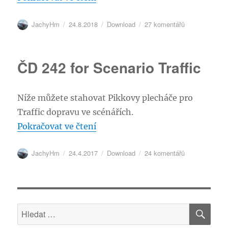
Autor:
Publikováno:
Rubriky:
u
JachyHm
24.8.2018
Download
27 komentářů
textu
s
názvem
ČD 242 for Scenario Traffic
Zvuky
pro
nákladní
Níže můžete stahovat Pikkovy plecháče pro
vozy
Traffic dopravu ve scénářích.
„ČD 242 for Scenario Traffic“
Pokračovat ve čtení
Autor:
Publikováno:
Rubriky:
u
JachyHm
24.4.2017
Download
24 komentářů
textu
s
názvem
ČD
242
HLE
Hledat:
for
Scenario