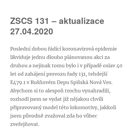
textu
s
názvem
ZSCS 131 – aktualizace
Rozmohl
se
27.04.2020
nám
tu
takový
Poslední dobou řádící koronavirová epidemie
nešvar…
likviduje jednu dlouho plánovanou akci za
druhou a nejinak tomu bylo i v případě oslav 40
let od zahájení provozu řady 131, tehdejší
E479.1 v Rušňovém Depu Spišská Nová Ves.
Abychom si to alespoň trochu vynahradili,
rozhodl jsem se vydat již nějakou chvíli
připravovaný model této lokomotivy, jakkoli
jsem původně zvažoval zda ho vůbec
zveřejňovat.