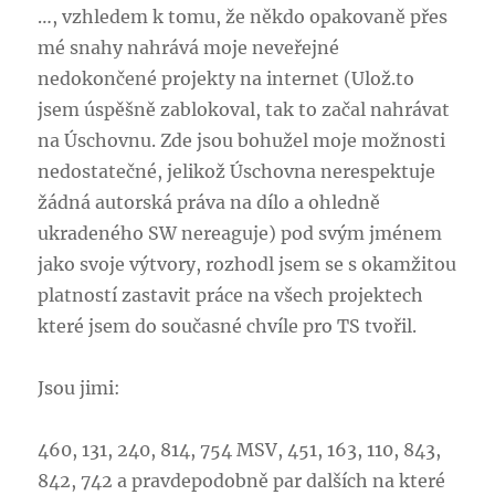
019,
…, vzhledem k tomu, že někdo opakovaně přes
020,
mé snahy nahrává moje neveřejné
089,
090
nedokončené projekty na internet (Ulož.to
–
jsem úspěšně zablokoval, tak to začal nahrávat
aktualizováno
na Úschovnu. Zde jsou bohužel moje možnosti
5.10.
nedostatečné, jelikož Úschovna nerespektuje
žádná autorská práva na dílo a ohledně
ukradeného SW nereaguje) pod svým jménem
jako svoje výtvory, rozhodl jsem se s okamžitou
platností zastavit práce na všech projektech
které jsem do současné chvíle pro TS tvořil.
Jsou jimi:
460, 131, 240, 814, 754 MSV, 451, 163, 110, 843,
842, 742 a pravdepodobně par dalších na které