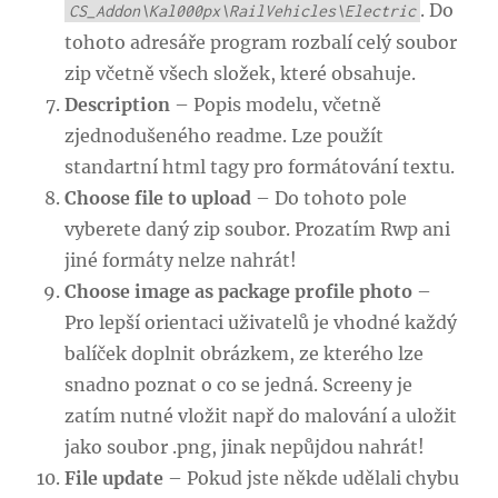
. Do
CS_Addon\Kal000px\RailVehicles\Electric
tohoto adresáře program rozbalí celý soubor
zip včetně všech složek, které obsahuje.
Description
– Popis modelu, včetně
zjednodušeného readme. Lze použít
standartní html tagy pro formátování textu.
Choose file to upload
– Do tohoto pole
vyberete daný zip soubor. Prozatím Rwp ani
jiné formáty nelze nahrát!
Choose image as package profile photo
–
Pro lepší orientaci uživatelů je vhodné každý
balíček doplnit obrázkem, ze kterého lze
snadno poznat o co se jedná. Screeny je
zatím nutné vložit např do malování a uložit
jako soubor .png, jinak nepůjdou nahrát!
File update
– Pokud jste někde udělali chybu