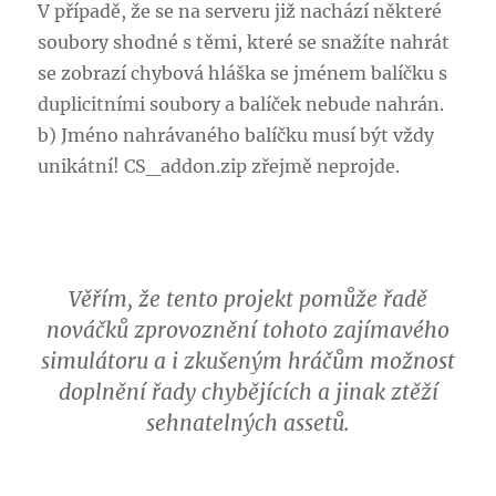
V případě, že se na serveru již nachází některé
soubory shodné s těmi, které se snažíte nahrát
se zobrazí chybová hláška se jménem balíčku s
duplicitními soubory a balíček nebude nahrán.
b) Jméno nahrávaného balíčku musí být vždy
unikátní! CS_addon.zip zřejmě neprojde.
Věřím, že tento projekt pomůže řadě
nováčků zprovoznění tohoto zajímavého
simulátoru a i zkušeným hráčům možnost
doplnění řady chybějících a jinak ztěží
sehnatelných assetů.