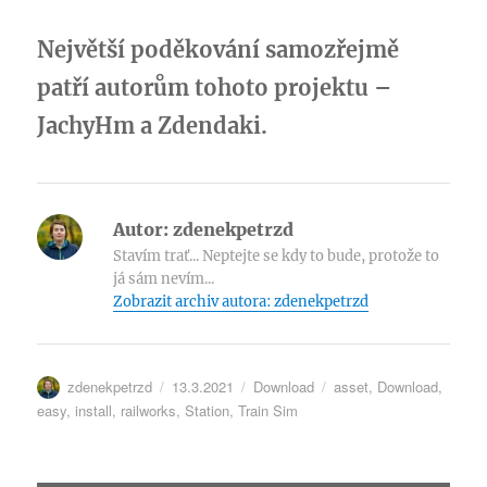
Největší poděkování samozřejmě
patří autorům tohoto projektu –
JachyHm a Zdendaki.
Autor:
zdenekpetrzd
Stavím trať... Neptejte se kdy to bude, protože to
já sám nevím...
Zobrazit archiv autora: zdenekpetrzd
Autor:
Publikováno:
Rubriky:
Štítky:
zdenekpetrzd
13.3.2021
Download
asset
,
Download
,
easy
,
install
,
railworks
,
Station
,
Train Sim