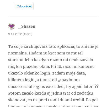
Odpovědět
_Shazen
napsal:
9.11.2022 (15:29)
To co je za chujovina tato aplikacia, to ani nie je
normalne. Hadam 10 krat som to musel
startnut lebo kazdym razom mi neukazovalo
nic, len prazdne okna. Pri 10. razu mi konecne
ukazalo okienko login, zadam moje data,
kliknem login, a tam stoji „maximum
unsuccessful logins exceeded, try again later“??
Potom zacalo kazdu aj jednu trat od zaciatku
skenovat, co uz pred tromi dnami urobil. Po pol
hodiny mi konecne zacalo stahovat ten balik co