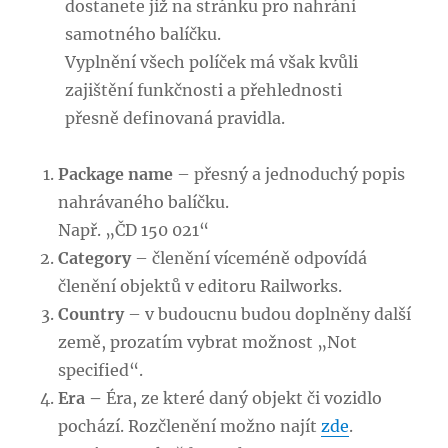
dostanete již na stránku pro nahrání
samotného balíčku.
Vyplnění všech políček má však kvůli
zajištění funkčnosti a přehlednosti
přesně definovaná pravidla.
Package name
– přesný a jednoduchý popis
nahrávaného balíčku.
Např. „ČD 150 021“
Category
– členění víceméně odpovídá
členění objektů v editoru Railworks.
Country
– v budoucnu budou doplněny další
země, prozatím vybrat možnost „Not
specified“.
Era –
Éra, ze které daný objekt či vozidlo
pochází. Rozčlenění možno najít
zde
.