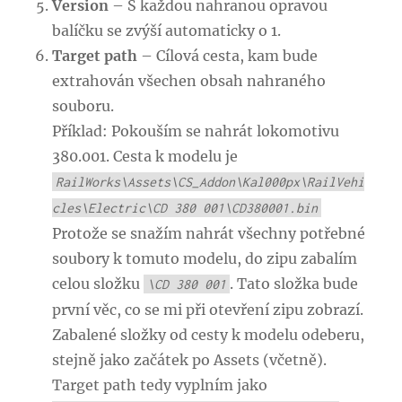
Version
– S každou nahranou opravou
balíčku se zvýší automaticky o 1.
Target path
– Cílová cesta, kam bude
extrahován všechen obsah nahraného
souboru.
Příklad: Pokouším se nahrát lokomotivu
380.001. Cesta k modelu je
RailWorks\Assets\CS_Addon\Kal000px\RailVehi
cles\Electric\CD 380 001\CD380001.bin
Protože se snažím nahrát všechny potřebné
soubory k tomuto modelu, do zipu zabalím
celou složku
. Tato složka bude
\CD 380 001
první věc, co se mi při otevření zipu zobrazí.
Zabalené složky od cesty k modelu odeberu,
stejně jako začátek po Assets (včetně).
Target path tedy vyplním jako