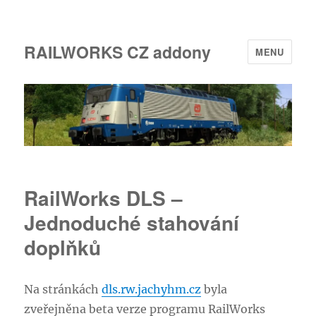
RAILWORKS CZ addony
MENU
RailWorks DLS –
Jednoduché stahování
doplňků
Na stránkách
dls.rw.jachyhm.cz
byla
zveřejněna beta verze programu RailWorks