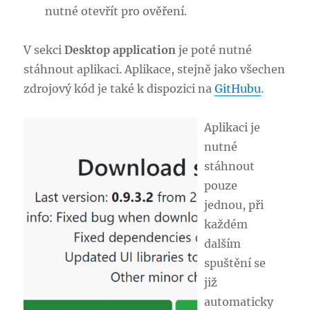
nutné otevřít pro ověření.
V sekci
Desktop application
je poté nutné
stáhnout aplikaci. Aplikace, stejně jako všechen
zdrojový kód je také k dispozici na
GitHubu
.
Aplikaci je
nutné
stáhnout
pouze
jednou, při
každém
dalším
spuštění se
již
automaticky