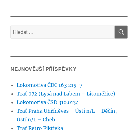
textu
s
názvem
RailWorks
HLE
DLS
Hledat:
–
Jednoduché
stahování
doplňků
NEJNOVĚJŠÍ PŘÍSPĚVKY
Lokomotiva ČDC 163 215-7
Trať 072 (Lysá nad Labem – Litoměřice)
Lokomotiva ČSD 310.0134
Trať Praha Uhříněves – Ústí n/L – Děčín,
Ústí n/L – Cheb
Trať Retro Fiktivka