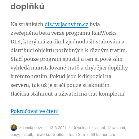
doplňků
Na stránkách
dls.rw.jachyhm.cz
byla
zveřejněna beta verze programu RailWorks
DLS, který má za úkol zjednodušit stahování a
distribuci objektů potřebných k různým tratím.
Stačí pouze program spustit a ten si poté sám
vyhledá nainstalované tratě a chybějící doplňky
k těmto tratím. Pokud jsou k dispozici na
serveru, tak už je stačí pouze stisknutím
tlačítka stáhnout a uživatel má trať kompletní.
„RailWorks DLS – Jednoduché s
Pokračovat ve čtení
Autor:
Publikováno:
Rubriky:
Štítky:
zdenekpetrzd
13.3.2021
Download
asset
,
Download
,
u
easy
,
install
,
railworks
,
Station
,
Train Sim
59 komentářů