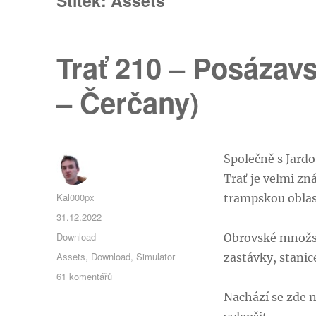
Štítek:
Assets
Trať 210 – Posázavs
– Čerčany)
Společně s Jardo
Trať je velmi zn
Autor:
Kal000px
trampskou oblas
Publikováno:
31.12.2022
Rubriky:
Download
Obrovské množstv
Štítky:
Assets
,
Download
,
Simulator
zastávky, stanic
u
61 komentářů
textu
Nachází se zde 
s