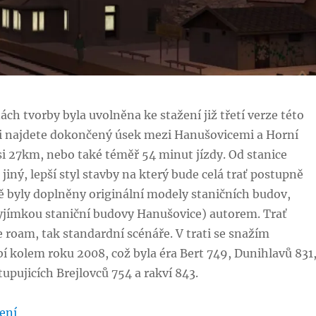
ách tvorby byla uvolněna ke stažení již třetí verze této
rzi najdete dokončený úsek mezi Hanušovicemi a Horní
si 27km, nebo také téměř 54 minut jízdy. Od stanice
jiný, lepší styl stavby na který bude celá trať postupně
ě byly doplněny originální modely staničních budov,
vyjímkou staniční budovy Hanušovice) autorem. Trať
e roam, tak standardní scénáře. V trati se snažím
 kolem roku 2008, což byla éra Bert 749, Dunihlavů 831
tupujicích Brejlovců 754 a rakví 843.
„Třetí verze trati 292“
ení