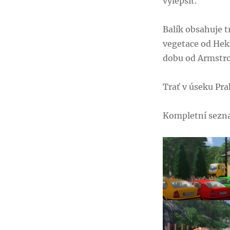
vylepšit.
názvem
Trať
210
Balík obsahuje t
–
vegetace od Hek
Posázavský
pacifik
dobu od Armstr
(Praha-
Braník
Trať v úseku Pr
–
Čerčany)
Kompletní sezn