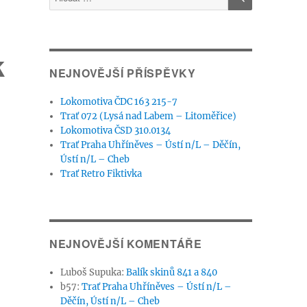
k
NEJNOVĚJŠÍ PŘÍSPĚVKY
Lokomotiva ČDC 163 215-7
Trať 072 (Lysá nad Labem – Litoměřice)
Lokomotiva ČSD 310.0134
Trať Praha Uhříněves – Ústí n/L – Děčín,
Ústí n/L – Cheb
Trať Retro Fiktivka
NEJNOVĚJŠÍ KOMENTÁŘE
Luboš Supuka
:
Balík skinů 841 a 840
b57
:
Trať Praha Uhříněves – Ústí n/L –
Děčín, Ústí n/L – Cheb