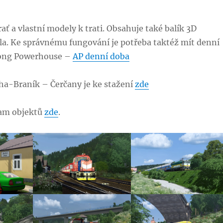
rať a vlastní modely k trati. Obsahuje také balík 3D
la. Ke správnému fungování je potřeba taktéž mít denní
ong Powerhouse –
AP denní doba
aha-Braník – Čerčany je ke stažení
zde
am objektů
zde
.