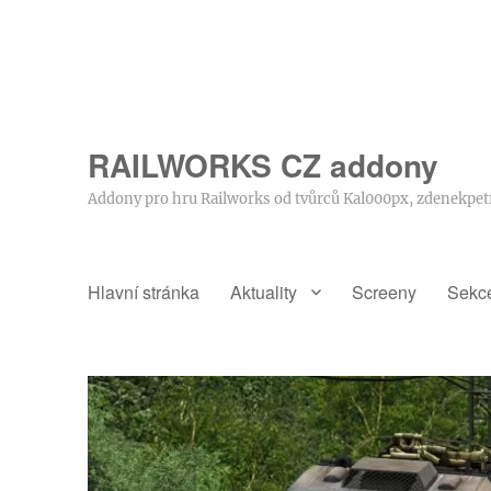
RAILWORKS CZ addony
Addony pro hru Railworks od tvůrců Kal000px, zdenekpet
Hlavní stránka
Aktuality
Screeny
Sekc