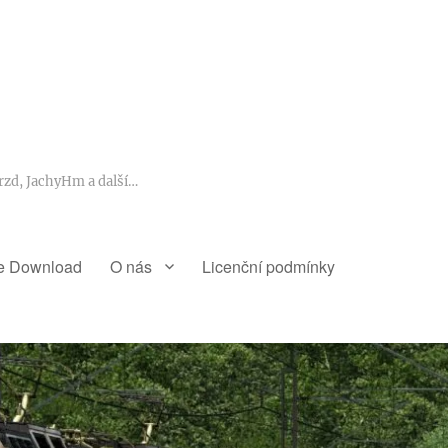
rzd, JachyHm a další…
e Download
O nás
Licenční podmínky