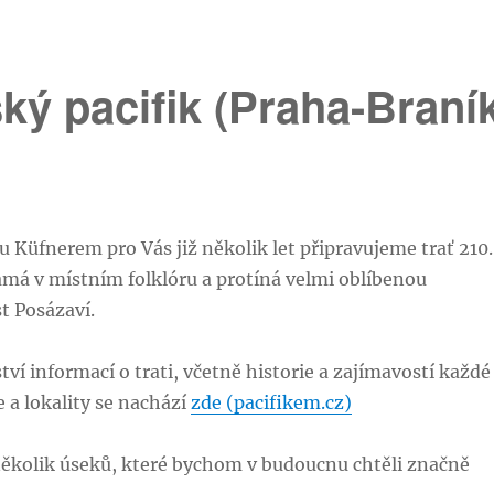
ký pacifik (Praha-Braní
u Küfnerem pro Vás již několik let připravujeme trať 210.
ámá v místním folklóru a protíná velmi oblíbenou
t Posázaví.
í informací o trati, včetně historie a zajímavostí každé
e a lokality se nachází
zde (pacifikem.cz)
několik úseků, které bychom v budoucnu chtěli značně