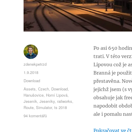
Po asi 650 hodin
trati. V této ve
Autor:
zdenekpetrzd
Lipovou což je a
Publikováno:
1.9.2018
Branná je použit 
Rubriky:
Download
přestavěna. Nov
Štítky:
Assets
,
Czech
,
Download
,
jejichž jsem (s 
Hanušovice
,
Horní Lipová
,
obsahuje jak fre
Jeseník
,
Jeseníky
,
railworks
,
napodobit období
Route
,
Simulator
,
ts 2018
ale i pomalu nas
u
94 komentářů
textu
s
Pokračovat ve čt