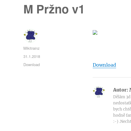
M Pržno v1
Autor:
Mikitrainz
Publikováno:
31.1.2018
Rubriky:
Download
Download
Autor:
M
Dělám 3d 
nedostatk
bych chtě
hodně fan
:-) .Necht