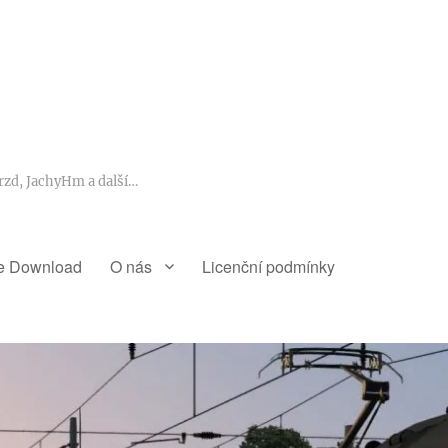
rzd, JachyHm a další…
e Download
O nás
Licenční podmínky