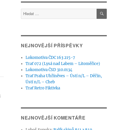
HLEDÁNÍ
Hledat:
NEJNOVĚJŠÍ PŘÍSPĚVKY
Lokomotiva ČDC 163 215-7
Trať 072 (Lysá nad Labem – Litoměřice)
Lokomotiva ČSD 310.0134
Trať Praha Uhříněves – Ústí n/L – Děčín,
Ústí n/L – Cheb
Trať Retro Fiktivka
i
NEJNOVĚJŠÍ KOMENTÁŘE
Luboš Supuka
:
Balík skinů 841 a 840