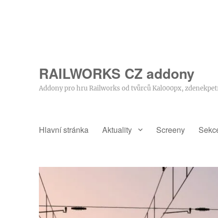
RAILWORKS CZ addony
Addony pro hru Railworks od tvůrců Kal000px, zdenekpet
Hlavní stránka
Aktuality
Screeny
Sekc