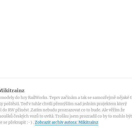
ikitrainz
modely do hry RailWorks. Teprv začínám a tak se samozřejmě nějaké t
y poštěstí. Teď v tuhle chvíli přemýšlím nad jedním projektem který
l do RW přinést .Zatím nebudu prozrazovat co to bude. Ale věřím že
oušků českých vozů to uvítá. Trošku jsem prozradil co by to mohlo být
e se překvapit :-) .
Zobrazit archiv autora: Mikitrainz