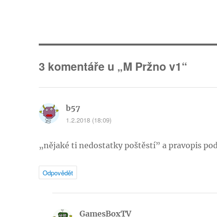
3 komentáře u „M Pržno v1“
b57
napsal:
1.2.2018 (18:09)
„nějaké ti nedostatky poštěstí” a pravopis pod
Odpovědět
GamesBoxTV
napsal: