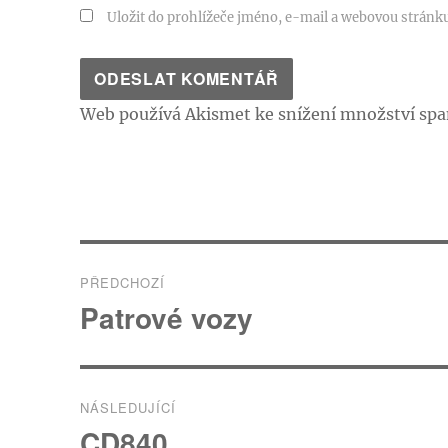
Uložit do prohlížeče jméno, e-mail a webovou stránk
Web používá Akismet ke snížení množství sp
Navigace
PŘEDCHOZÍ
pro
Patrové vozy
Předchozí
příspěvek:
příspěvek
NÁSLEDUJÍCÍ
CD840
Následující