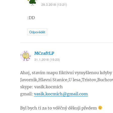
29.3.2018 (13:21)
:DD
Odpovědět
MCraftLP
napsal:
31.1.2018 (15:23)
Ahoj, stavím mapu fiktivní vymyšlenou kdyby j
Javornik,Hlavni Stanice,U lesa,Tristov,Buchc
skype: vasik.kocmich
gmail:
vasik.kocmich@gmail.com
Byl bych ti za to vděčný děkuji předem