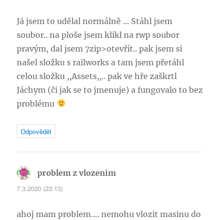
Já jsem to udělal normálně … Stáhl jsem
soubor.. na ploše jsem klikl na rwp soubor
pravým, dal jsem 7zip>otevřít.. pak jsem si
našel složku s railworks a tam jsem přetáhl
celou složku ,,Assets,,.. pak ve hře zaškrtl
Jáchym (či jak se to jmenuje) a fungovalo to bez
problému
Odpovědět
problem z vlozenim
napsal:
7.3.2020 (23:13)
ahoj mam problem…. nemohu vlozit masinu do