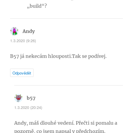
„build“?
Andy
napsal:
1.3.2020 (9:26)
B57 já nekecám hlouposti.Tak se podívej.
Odpovědět
b57
napsal:
1.3.2020 (20:24)
Andy, máš dlouhé vedení. Přečti si pomalu a
pozorně, co jsem napsal v předchozím.