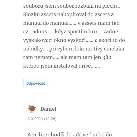
souboru jsem soubor rozbalil na plochu.
Slozku assets nakopiroval do assets a
manual do manual…… v assets mam ted
cz_adons….. kdyz spustim hru…. zadne
vyskakovaci okno vyskočí…… a skoci to do
nabidky…. pri vyberu lokomotivy cmelaka
tam nemam….. ale mam tam jen 380
kterou jsem instaloval drive…….
Odpovědět
Daniel
napsal:
8.3.2020 (18:28)
A ve hře chodíš do „drive“ nebo do