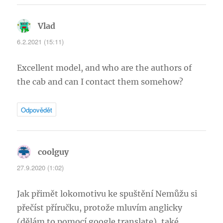
Vlad
napsal:
6.2.2021 (15:11)
Excellent model, and who are the authors of
the cab and can I contact them somehow?
Odpovědět
coolguy
napsal:
27.9.2020 (1:02)
Jak přimět lokomotivu ke spuštění Nemůžu si
přečíst příručku, protože mluvím anglicky
(dělám to pomocí google translate), také