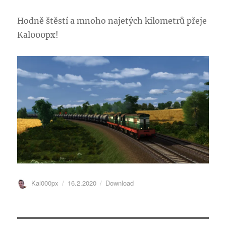
Hodně štěstí a mnoho najetých kilometrů přeje
Kal000px!
Autor:
Publikováno:
Rubriky:
Kal000px
16.2.2020
Download