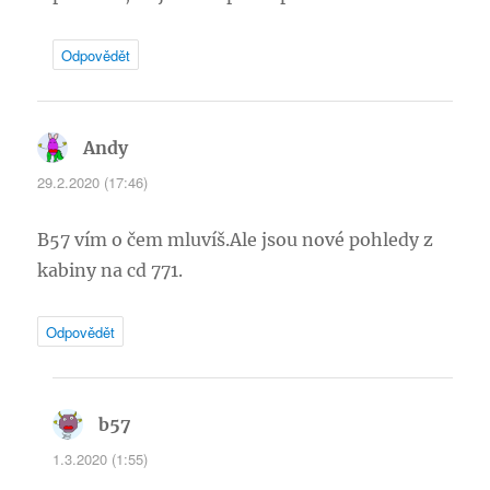
Odpovědět
Andy
napsal:
29.2.2020 (17:46)
B57 vím o čem mluvíš.Ale jsou nové pohledy z
kabiny na cd 771.
Odpovědět
b57
napsal:
1.3.2020 (1:55)