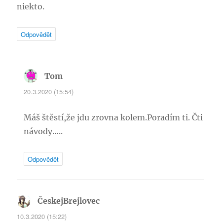
niekto.
Odpovědět
Tom
napsal:
20.3.2020 (15:54)
Máš štěstí,že jdu zrovna kolem.Poradím ti. Čti
návody…..
Odpovědět
ČeskejBrejlovec
napsal:
10.3.2020 (15:22)