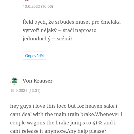
10.6.2022 (16:06)
Řekl bych, že si budeš muset pro čmeláka
vytvoři nějaký – stačí naprosto
jednoduchý – scénář.
Odpovědět
Von Krauser
napsal:
15.9.2021 (13:31)
hey guys,i love this loco but for heaven sake i
cant deal with the main train brake.Whenever i
couple wagons the brake jumps to 41% and i
cant release it anymore.Any help please?