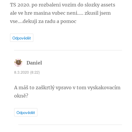
TS 2020. po rozbaleni vozim do slozky assets
ale ve hre masina vubec neni….. zkusil jsem
vse….dekuji za radu a pomoc
Odpovědět
Daniel
napsal:
8.3.2020 (8:22)
A máš to zaškrtlý vpravo v tom vyskakovacím
okně?
Odpovědět