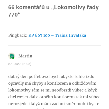
66 komentářů u „Lokomotivy řady
770“
Pingback:
KP 667 100 – Trainz Hrvatska
Martin
napsal:
2.1.2022 (21:35)
dobrý den potřeboval bych abyste tuhle řadu
opravily má chyby s kontlorem a odbrždování
lokomotivy sám se mi neodbrzdí vůbec a když
chci rozjet dál a otočim kontlorem tak mi vůbec
nerozjede i když mám zadaní směr mohli byste