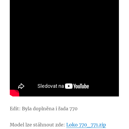
Edit: Byla doplněna i řada 770
Model lze stáhnout zde:
Loko 770_771.zip