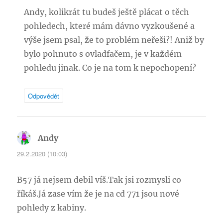
Andy, kolikrát tu budeš ještě plácat o těch
pohledech, které mám dávno vyzkoušené a
výše jsem psal, že to problém neřeši?! Aniž by
bylo pohnuto s ovladfačem, je v každém
pohledu jinak. Co je na tom k nepochopení?
Odpovědět
Andy
napsal:
29.2.2020 (10:03)
B57 já nejsem debil víš.Tak jsi rozmysli co
říkáš.Já zase vím že je na cd 771 jsou nové
pohledy z kabiny.