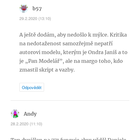
b57
napsal:
29.2.2020 (13:10)
A ještě dodám, aby nedošlo k mýlce. Kritika
na nedotaženost samozřejmě nepatří
autorovi modelu, kterým je Ondra Janiš a to
je „Pan Modelář”, ale na margo toho, kdo
zmastil skript a vazby.
Odpovědět
Andy
napsal:
28.2.2020 (11:10)
Ten dvojčlen na 771 funguje abys věděl Daniele.