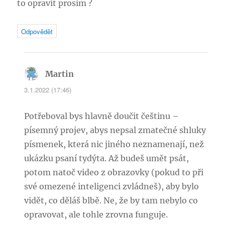
to opravit prosím ?
Odpovědět
Martin
napsal:
3.1.2022 (17:46)
Potřeboval bys hlavně doučit češtinu –
písemný projev, abys nepsal zmatečné shluky
písmenek, která nic jiného neznamenají, než
ukázku psaní tydýta. Až budeš umět psát,
potom natoč video z obrazovky (pokud to při
své omezené inteligenci zvládneš), aby bylo
vidět, co děláš blbě. Ne, že by tam nebylo co
opravovat, ale tohle zrovna funguje.