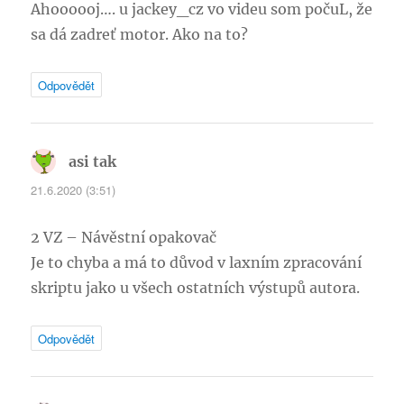
Ahoooooj…. u jackey_cz vo videu som počuL, že
sa dá zadreť motor. Ako na to?
Odpovědět
asi tak
napsal:
21.6.2020 (3:51)
2 VZ – Návěstní opakovač
Je to chyba a má to důvod v laxním zpracování
skriptu jako u všech ostatních výstupů autora.
Odpovědět