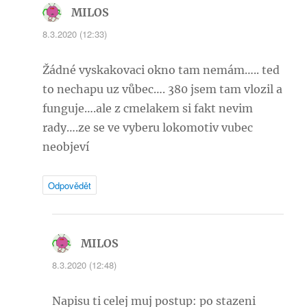
MILOS
napsal:
8.3.2020 (12:33)
Žádné vyskakovaci okno tam nemám….. ted
to nechapu uz vůbec…. 380 jsem tam vlozil a
funguje….ale z cmelakem si fakt nevim
rady….ze se ve vyberu lokomotiv vubec
neobjeví
Odpovědět
MILOS
napsal:
8.3.2020 (12:48)
Napisu ti celej muj postup: po stazeni