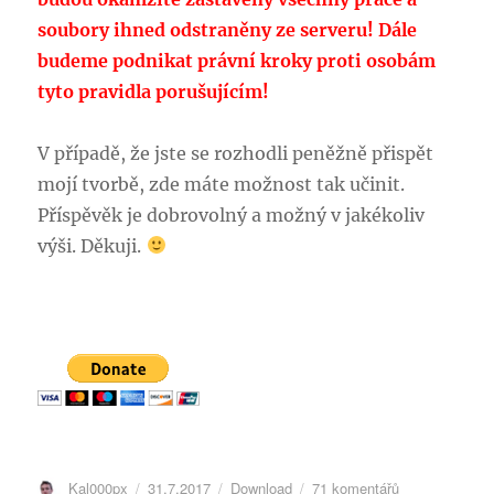
soubory ihned odstraněny ze serveru! Dále
budeme podnikat právní kroky proti osobám
tyto pravidla porušujícím!
V případě, že jste se rozhodli peněžně přispět
mojí tvorbě, zde máte možnost tak učinit.
Příspěvěk je dobrovolný a možný v jakékoliv
výši. Děkuji.
Autor:
Publikováno:
Rubriky:
u
Kal000px
31.7.2017
Download
71 komentářů