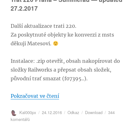
Trat
230
27.2.2017
Kolín
–
Další aktualizace trati 220.
Havlíčkův
Brod
Za poskytnuté objekty ke konverzi z msts
v01
děkuji Matesovi.
Instalace: .zip otevřít, obsah nakopírovat do
složky Railworks a přepsat obsah složek,
původní trať smazat (f07395..).
„Trať 220 Praha – Summerau — 
Pokračovat ve čtení
Autor:
Publikováno:
Formát:
Rubriky:
Kal000px
24.12.2016
Odkaz
Download
344
u
komentářů
textu
s
názvem