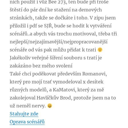
nich použit i vůz Bee 273, ten bude při troše
štěstí do pár dní ke stažení na demových
stránkách, takže se dočkáte i toho. V zipu jsem
přiložil i pdf se SJŘ, bude se hodit k vytváření
scénářů..a abych vás trochu motivoval, třeba tři
nejlepší/nejzajímavější/nejpropracovanější
scénáře od vás pak můžu přidat k trati
Jakékoliv veřejné šíření souboru s tratí je
zakázáno bez mého svolení
Také chci poděkovat především Romanovi,
který pro mojí trať vymodeloval x desítek
různých modelů, a KaMatovi, který za mě
zakolejoval Havlíčkův Brod, protože jsem na to
už neměl nervy.
Stahujte zde
Oprava scénářů