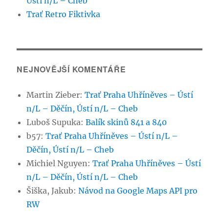
Ústí n/L – Cheb
Trať Retro Fiktivka
NEJNOVĚJŠÍ KOMENTÁŘE
Martin Zieber
:
Trať Praha Uhříněves – Ústí
n/L – Děčín, Ústí n/L – Cheb
Luboš Supuka
:
Balík skinů 841 a 840
b57
:
Trať Praha Uhříněves – Ústí n/L –
Děčín, Ústí n/L – Cheb
Michiel Nguyen
:
Trať Praha Uhříněves – Ústí
n/L – Děčín, Ústí n/L – Cheb
Šiška, Jakub
:
Návod na Google Maps API pro
RW