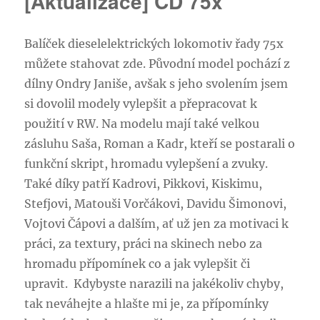
[Aktualizace] ČD 75x
Balíček dieselelektrických lokomotiv řady 75x
můžete stahovat zde. Původní model pochází z
dílny Ondry Janiše, avšak s jeho svolením jsem
si dovolil modely vylepšit a přepracovat k
použití v RW. Na modelu mají také velkou
zásluhu Saša, Roman a Kadr, kteří se postarali o
funkční skript, hromadu vylepšení a zvuky.
Také díky patří Kadrovi, Pikkovi, Kiskimu,
Stefjovi, Matouši Vorčákovi, Davidu Šimonovi,
Vojtovi Čápovi a dalším, ať už jen za motivaci k
práci, za textury, práci na skinech nebo za
hromadu přípomínek co a jak vylepšit či
upravit. Kdybyste narazili na jakékoliv chyby,
tak neváhejte a hlašte mi je, za přípomínky