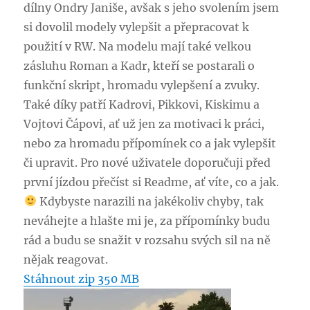
dílny Ondry Janiše, avšak s jeho svolením jsem
si dovolil modely vylepšit a přepracovat k
použití v RW. Na modelu mají také velkou
zásluhu Roman a Kadr, kteří se postarali o
funkční skript, hromadu vylepšení a zvuky.
Také díky patří Kadrovi, Pikkovi, Kiskimu a
Vojtovi Čápovi, ať už jen za motivaci k práci,
nebo za hromadu přípomínek co a jak vylepšit
či upravit. Pro nové uživatele doporučuji před
první jízdou přečíst si Readme, ať víte, co a jak.
Kdybyste narazili na jakékoliv chyby, tak
neváhejte a hlašte mi je, za přípomínky budu
rád a budu se snažit v rozsahu svých sil na ně
nějak reagovat.
Stáhnout zip 350 MB