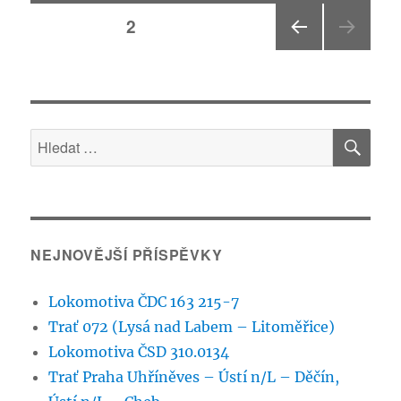
Stránkování
Trať
STRÁNKA:
2
220
Praha
PŘE
příspěvků
–
DCH
Summerau
OZÍ
STRÁ
—
NKA
updated
HLE
Hledat:
27.2.2017
NEJNOVĚJŠÍ PŘÍSPĚVKY
Lokomotiva ČDC 163 215-7
Trať 072 (Lysá nad Labem – Litoměřice)
Lokomotiva ČSD 310.0134
Trať Praha Uhříněves – Ústí n/L – Děčín,