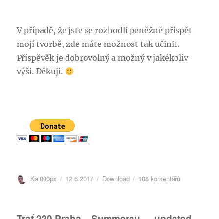
V případě, že jste se rozhodli peněžně přispět
mojí tvorbě, zde máte možnost tak učinit.
Příspěvěk je dobrovolný a možný v jakékoliv
výši. Děkuji.
Autor:
Publikováno:
Rubriky:
u
Kal000px
12.6.2017
Download
108 komentářů
textu
s
názvem
Trať 220 Praha – Summerau — updated