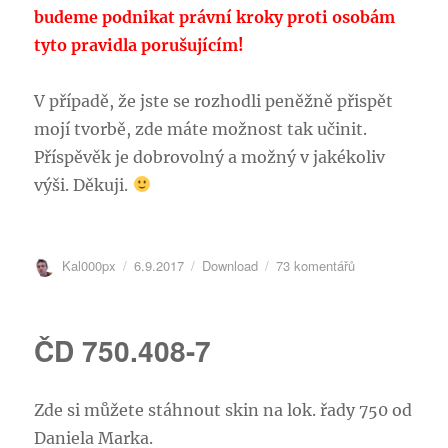
budeme podnikat právní kroky proti osobám
tyto pravidla porušujícím!
V případě, že jste se rozhodli peněžně přispět
mojí tvorbě, zde máte možnost tak učinit.
Příspěvěk je dobrovolný a možný v jakékoliv
výši. Děkuji.
Autor:
Publikováno:
Rubriky:
u
Kal000px
6.9.2017
Download
73 komentářů
textu
s
názvem
ČD 750.408-7
[Aktualizace]
ČD
75x
Zde si můžete stáhnout skin na lok. řady 750 od
Daniela Marka.