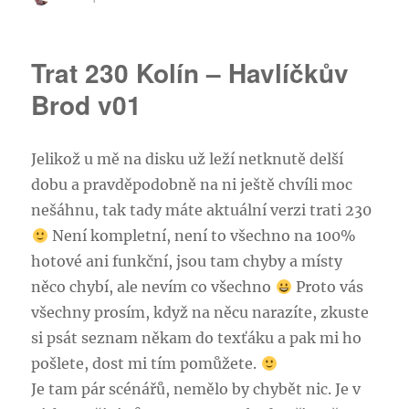
textu
s
názvem
Trat 230 Kolín – Havlíčkův
ČD
750
Brod v01
Jelikož u mě na disku už leží netknutě delší
dobu a pravděpodobně na ni ještě chvíli moc
nešáhnu, tak tady máte aktuální verzi trati 230
Není kompletní, není to všechno na 100%
hotové ani funkční, jsou tam chyby a místy
něco chybí, ale nevím co všechno
Proto vás
všechny prosím, když na něcu narazíte, zkuste
si psát seznam někam do texťáku a pak mi ho
pošlete, dost mi tím pomůžete.
Je tam pár scénářů, nemělo by chybět nic. Je v