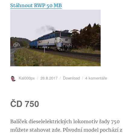
Stáhnout RWP 50 MB
Autor:
Publikováno:
Rubriky:
u
Kal000px
26.8.2017
Download
4 komentáře
textu
s
názvem
ČD 750
ČD
750.408-
7
Balíček dieselelektrických lokomotiv řady 750
můžete stahovat zde. Původní model pochází z