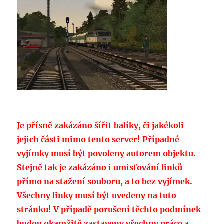
Je přísně zakázáno šířit balíky, či jakékoli
jejich části mimo tento server! Případné
vyjímky musí být povoleny autorem objektu.
Stejně tak je zakázáno i umisťování linků
přímo na stažení souboru, a to bez vyjímek.
Všechny linky musí být uvedeny na tuto
stránku! V případě porušení těchto podmínek
budou okamžitě zastaveny všechny práce a