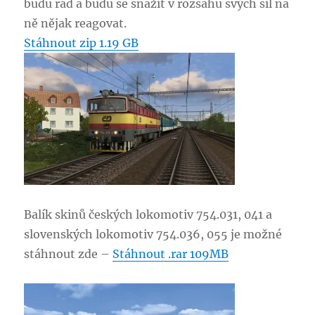
budu rád a budu se snažit v rozsahu svých sil na
ně nějak reagovat.
Stáhnout zip 1.19 GB
Balík skinů českých lokomotiv 754.031, 041 a
slovenských lokomotiv 754.036, 055 je možné
stáhnout zde –
Stáhnout .rar 109MB