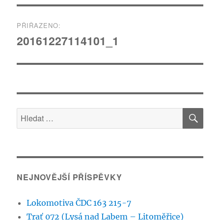
Navigace
PŘIŘAZENO:
pro
20161227114101_1
příspěvek
HLE
Hledat:
NEJNOVĚJŠÍ PŘÍSPĚVKY
Lokomotiva ČDC 163 215-7
Trať 072 (Lysá nad Labem – Litoměřice)