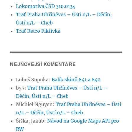
Lokomotiva ČSD 310.0134
Trať Praha Uhříněves – Ústí n/L – Děčín,
Ústí n/L – Cheb
Trať Retro Fiktivka
NEJNOVĚJŠÍ KOMENTÁŘE
Luboš Supuka
:
Balík skinů 841 a 840
b57
:
Trať Praha Uhříněves – Ústí n/L –
Děčín, Ústí n/L – Cheb
Michiel Nguyen
:
Trať Praha Uhříněves – Ústí
n/L – Děčín, Ústí n/L – Cheb
Šiška, Jakub
:
Návod na Google Maps API pro
RW