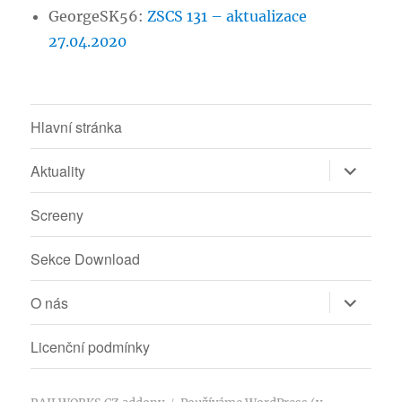
GeorgeSK56
:
ZSCS 131 – aktualizace
27.04.2020
Hlavní stránka
Zobrazit
Aktuality
podřazen
položky
Screeny
Sekce Download
Zobrazit
O nás
podřazen
položky
Licenční podmínky