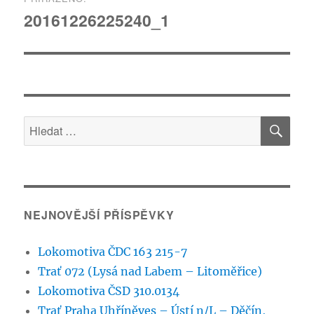
pro
20161226225240_1
příspěvek
HLE
Hledat:
NEJNOVĚJŠÍ PŘÍSPĚVKY
Lokomotiva ČDC 163 215-7
Trať 072 (Lysá nad Labem – Litoměřice)
Lokomotiva ČSD 310.0134
Trať Praha Uhříněves – Ústí n/L – Děčín,