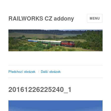
RAILWORKS CZ addony
MENU
Předchozí obrázek
Další obrázek
20161226225240_1