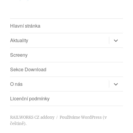
Hlavní stránka
Zobrazit
Aktuality
podřazen
položky
Screeny
Sekce Download
Zobrazit
O nás
podřazen
položky
Licenční podmínky
RAILWORKS CZ addony
Používáme WordPress (v
češtině).