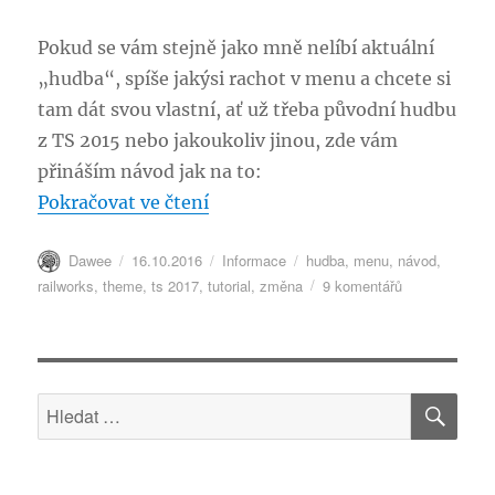
Pokud se vám stejně jako mně nelíbí aktuální
„hudba“, spíše jakýsi rachot v menu a chcete si
tam dát svou vlastní, ať už třeba původní hudbu
z TS 2015 nebo jakoukoliv jinou, zde vám
přináším návod jak na to:
„NÁVOD: Změna hudby v menu
Pokračovat ve čtení
Autor:
Publikováno:
Rubriky:
Štítky:
Dawee
16.10.2016
Informace
hudba
,
menu
,
návod
,
u
railworks
,
theme
,
ts 2017
,
tutorial
,
změna
9 komentářů
textu
s
názvem
NÁVOD:
HLE
Změna
Hledat:
hudby
v
menu