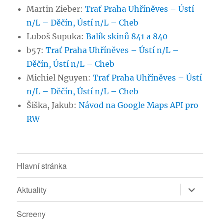
Martin Zieber
:
Trať Praha Uhříněves – Ústí
n/L – Děčín, Ústí n/L – Cheb
Luboš Supuka
:
Balík skinů 841 a 840
b57
:
Trať Praha Uhříněves – Ústí n/L –
Děčín, Ústí n/L – Cheb
Michiel Nguyen
:
Trať Praha Uhříněves – Ústí
n/L – Děčín, Ústí n/L – Cheb
Šiška, Jakub
:
Návod na Google Maps API pro
RW
Hlavní stránka
Zobrazit
Aktuality
podřazen
položky
Screeny