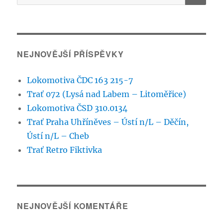
předělávky
u
konce?
NEJNOVĚJŠÍ PŘÍSPĚVKY
Lokomotiva ČDC 163 215-7
Trať 072 (Lysá nad Labem – Litoměřice)
Lokomotiva ČSD 310.0134
Trať Praha Uhříněves – Ústí n/L – Děčín,
Ústí n/L – Cheb
Trať Retro Fiktivka
NEJNOVĚJŠÍ KOMENTÁŘE