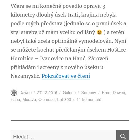
Včera se mi konečně povedlo opravit 3
kilometry dlouhý úsek trati, krajina nebyla
podle mých představ (jednalo se o první úsek a
styl stavby už mám vcelku odlišný
) a terén
nebyl také zcela optimálně vymodelován. Nyní
se můžete kochat předělaným úsekem Hoštice-
Heroltice – Ivanovice na Hané. Zároveň
přikládám i screeny z nového úseku u
„Trať 300 – předělá
Nezamyslic.
Pokračovat ve čtení
Autor:
Publikováno:
Formát:
Rubriky:
Štítky:
Dawee
27.12.2016
Galerie
Screeny
Brno
,
Dawee
,
u
Haná
,
Morava
,
Olomouc
,
trať 300
11 komentářů
textu
s
názvem
Trať
HLE
300
Hledat:
–