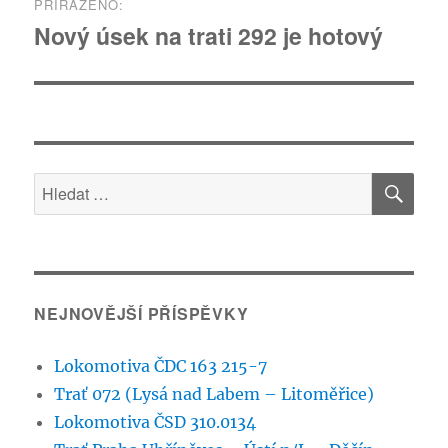
PŘIŘAZENO:
pro
Nový úsek na trati 292 je hotový
příspěvek
HLE
Hledat:
NEJNOVĚJŠÍ PŘÍSPĚVKY
Lokomotiva ČDC 163 215-7
Trať 072 (Lysá nad Labem – Litoměřice)
Lokomotiva ČSD 310.0134