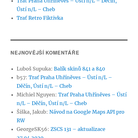
Trať Praha Uhříněves – Ústí n/L – Děčín,
Ústí n/L – Cheb
Trať Retro Fiktivka
NEJNOVĚJŠÍ KOMENTÁŘE
Luboš Supuka
:
Balík skinů 841 a 840
b57
:
Trať Praha Uhříněves – Ústí n/L –
Děčín, Ústí n/L – Cheb
Michiel Nguyen
:
Trať Praha Uhříněves – Ústí
n/L – Děčín, Ústí n/L – Cheb
Šiška, Jakub
:
Návod na Google Maps API pro
RW
GeorgeSK56
:
ZSCS 131 – aktualizace
27.04.2020