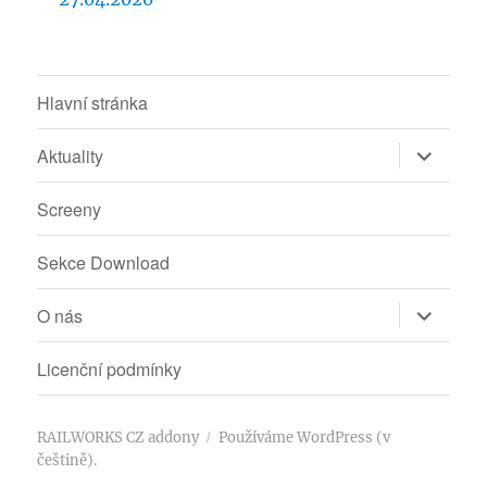
Hlavní stránka
Zobrazit
Aktuality
podřazen
položky
Screeny
Sekce Download
Zobrazit
O nás
podřazen
položky
Licenční podmínky
RAILWORKS CZ addony
Používáme WordPress (v
češtině).