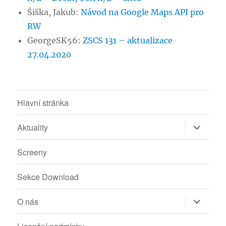
Šiška, Jakub
:
Návod na Google Maps API pro
RW
GeorgeSK56
:
ZSCS 131 – aktualizace
27.04.2020
Hlavní stránka
Zobrazit
Aktuality
podřazen
položky
Screeny
Sekce Download
Zobrazit
O nás
podřazen
položky