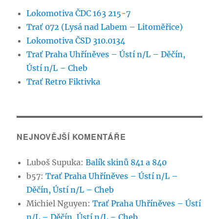
Lokomotiva ČDC 163 215-7
Trať 072 (Lysá nad Labem – Litoměřice)
Lokomotiva ČSD 310.0134
Trať Praha Uhříněves – Ústí n/L – Děčín,
Ústí n/L – Cheb
Trať Retro Fiktivka
NEJNOVĚJŠÍ KOMENTÁŘE
Luboš Supuka
:
Balík skinů 841 a 840
b57
:
Trať Praha Uhříněves – Ústí n/L –
Děčín, Ústí n/L – Cheb
Michiel Nguyen
:
Trať Praha Uhříněves – Ústí
n/L – Děčín, Ústí n/L – Cheb