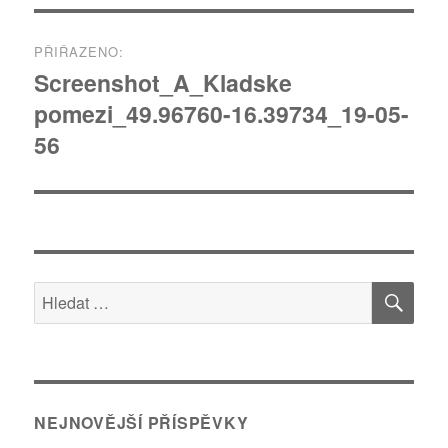
Navigace
PŘIŘAZENO:
pro
Screenshot_A_Kladske
pomezi_49.96760-16.39734_19-05-
příspěvek
56
HLE
Hledat:
NEJNOVĚJŠÍ PŘÍSPĚVKY