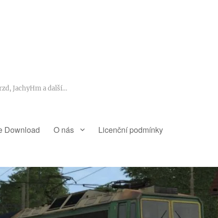
rzd, JachyHm a další…
e Download
O nás
Licenční podmínky