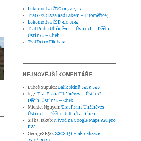
Lokomotiva ČDC 163 215-7
Trať 072 (Lysá nad Labem – Litoměřice)
Lokomotiva ČSD 310.0134
Trať Praha Uhříněves – Ústí n/L – Děčín,
Ústí n/L – Cheb
Trať Retro Fiktivka
NEJNOVĚJŠÍ KOMENTÁŘE
Luboš Supuka
:
Balík skinů 841 a 840
b57
:
Trať Praha Uhříněves – Ústí n/L –
Děčín, Ústí n/L – Cheb
Michiel Nguyen
:
Trať Praha Uhříněves –
Ústí n/L – Děčín, Ústí n/L – Cheb
Šiška, Jakub
:
Návod na Google Maps API pro
RW
GeorgeSK56
:
ZSCS 131 – aktualizace
27.04.2020