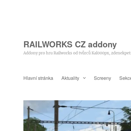
RAILWORKS CZ addony
Addony pro hru Railworks od tvůrců Kal000px, zdenekpet
Hlavní stránka
Aktuality
Screeny
Sekc