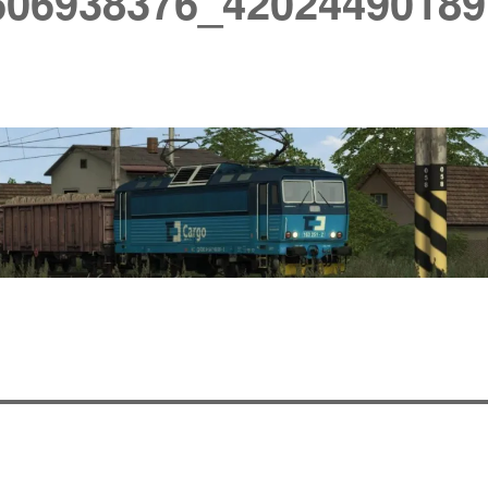
606938376_42024490189