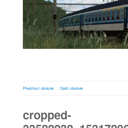
Předchozí obrázek
Další obrázek
cropped-