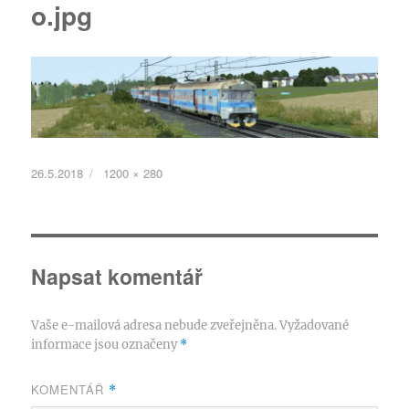
o.jpg
Publikováno:
Původní
26.5.2018
1200 × 280
velikost:
Napsat komentář
Vaše e-mailová adresa nebude zveřejněna.
Vyžadované
informace jsou označeny
*
KOMENTÁŘ
*