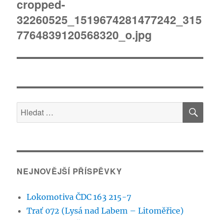
pro
cropped-
32260525_1519674281477242_315
příspěvek
7764839120568320_o.jpg
HLE
Hledat:
NEJNOVĚJŠÍ PŘÍSPĚVKY
Lokomotiva ČDC 163 215-7
Trať 072 (Lysá nad Labem – Litoměřice)