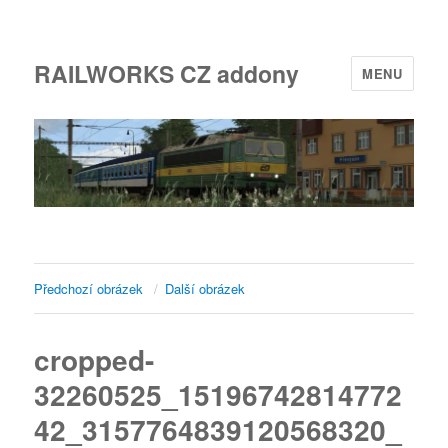
RAILWORKS CZ addony
MENU
Předchozí obrázek
Další obrázek
cropped-
32260525_15196742814772
42_3157764839120568320_