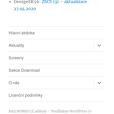
GeorgeSK56
:
ZSCS 131 – aktualizace
27.04.2020
Hlavní stránka
Zobrazit
Aktuality
podřazen
položky
Screeny
Sekce Download
Zobrazit
O nás
podřazen
položky
Licenční podmínky
RAILWORKS CZ addony
Používáme WordPress (v