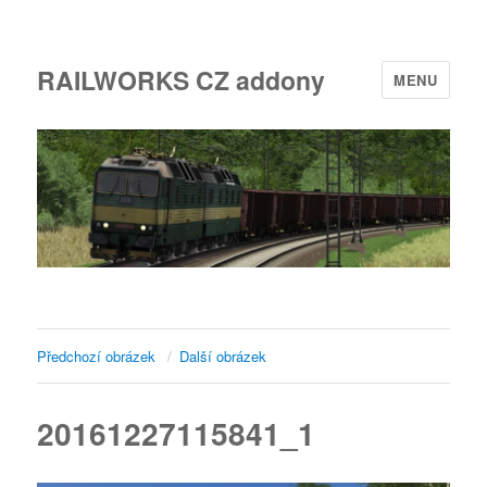
RAILWORKS CZ addony
MENU
Předchozí obrázek
Další obrázek
20161227115841_1