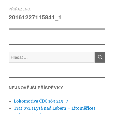
Navigace
PŘIŘAZENO:
pro
20161227115841_1
příspěvek
HLE
Hledat:
NEJNOVĚJŠÍ PŘÍSPĚVKY
Lokomotiva ČDC 163 215-7
Trať 072 (Lysá nad Labem – Litoměřice)