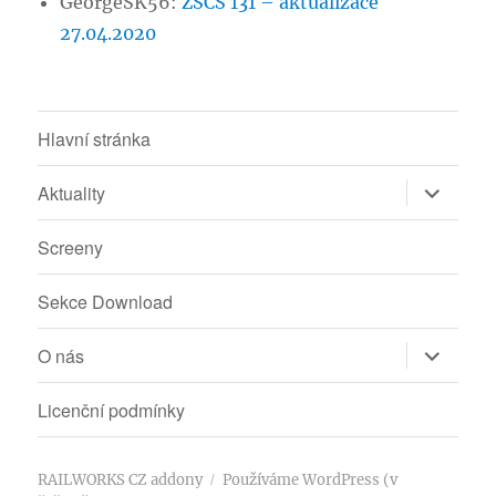
GeorgeSK56
:
ZSCS 131 – aktualizace
27.04.2020
Hlavní stránka
Zobrazit
Aktuality
podřazen
položky
Screeny
Sekce Download
Zobrazit
O nás
podřazen
položky
Licenční podmínky
RAILWORKS CZ addony
Používáme WordPress (v