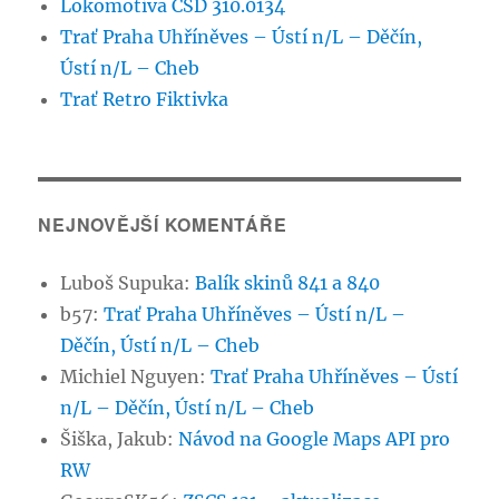
Lokomotiva ČSD 310.0134
Trať Praha Uhříněves – Ústí n/L – Děčín,
Ústí n/L – Cheb
Trať Retro Fiktivka
NEJNOVĚJŠÍ KOMENTÁŘE
Luboš Supuka
:
Balík skinů 841 a 840
b57
:
Trať Praha Uhříněves – Ústí n/L –
Děčín, Ústí n/L – Cheb
Michiel Nguyen
:
Trať Praha Uhříněves – Ústí
n/L – Děčín, Ústí n/L – Cheb
Šiška, Jakub
:
Návod na Google Maps API pro
RW